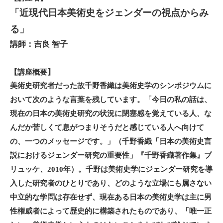
日
「近現代日本美術史をジェンダーの視点からみ
る」
講師：吉良 智子
【
】
講座概要
美術史研究者だった故千野香織は美術史学のシンポジウムに
おいて次のような言葉を残しています。「今日の私の話は、
現在の日本の美術史研究の状況に閉塞感を覚えている人、な
んだか苦しくて息がつまりそうだと感じている人へ向けて
の、一つのメッセージです。」（千野香織「日本の美術史言
説におけるジェンダー研究の重要性」『千野香織著作集』ブ
リュッケ、2010年）。千野は美術史学にジェンダー研究を導
入した研究者のひとりであり、どのような立場にも属さない
中立的な学問は存在せず、現在ある日本の美術史学は主に男
性権威者によって歴史的に構築されたものであり、「唯一正