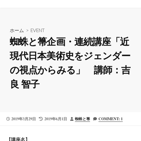
ホーム
>
EVENT
蜘蛛と箒企画・連続講座「近
現代日本美術史をジェンダー
の視点からみる」 講師：吉
良 智子
公
最
投
2019年3月29日
2019年6月1日
蜘蛛と箒
COMMENT: 1
開
終
稿
日
更
者
新
【
】
講座名