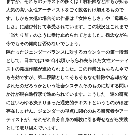
ますが、それらのテキストの多くは上村松園など誰もが知る
人気の高い女性アーティストをごく数名付け加えるもので
す。しかも大抵の場合その作品は「女性らしさ」や「母親ら
しさ」に結び付けて享受されています。この状況はこれまで
「当たり前」のように受け止められてきました。残念ながら
今でもその傾向は否めないでしょう。
隔たったジェンダーバランスに対するカウンターの第一段階
として、日本では1980年代頃から忘れ去られた女性アーティ
ストの発掘作業が進められました。この作業はもちろん今で
も有効ですが、第二段階としてそもそもなぜ排除や忘却がな
されたのだろうかという社会システムそのものに対する問い
かけが現在進行形で進められています。こうした一連の研究
にはいわゆる決まりきった通史的テキストというものがほぼ
存在しません。ジェンダーの視点に関心のある研究者やアー
ティストが、それぞれ自分自身の経験に引き寄せながら実践
として取り組んでいます。