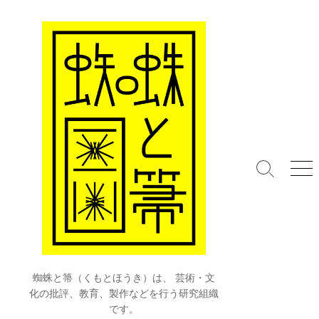
コ
ン
テ
ン
ツ
へ
ス
キ
ッ
プ
検
メ
索
ニ
切
ュ
り
ー
替
え
蜘蛛と箒（くもとほうき）は、 芸術・文
化の批評、教育、製作などを行う研究組織
です。