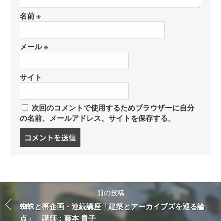
名前
※
メール
※
サイト
次回のコメントで使用するためブラウザーに自分
の名前、メールアドレス、サイトを保存する。
コ
メ
ン
ト
す
る
前の投稿
蜘蛛と箒企画・連続講座「建築とアーカイブズを巡る論
点」 講師：藤本 貴子