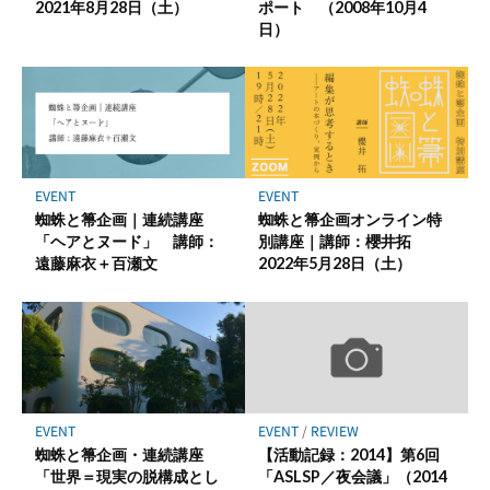
2021年8月28日（土）
ポート （2008年10月4
日）
EVENT
EVENT
蜘蛛と箒企画オンライン特
蜘蛛と箒企画｜連続講座
別講座｜講師：櫻井拓
「ヘアとヌード」 講師：
2022年5月28日（土）
遠藤麻衣＋百瀬文
EVENT
EVENT
/
REVIEW
蜘蛛と箒企画・連続講座
【活動記録：2014】第6回
「世界＝現実の脱構成とし
「ASLSP／夜会議」（2014