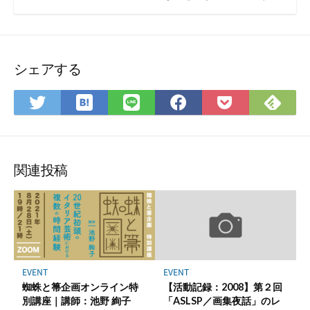
シェアする
は
Fee
Twitter
LINE
Facebook
Pocket
て
で
で
で
で
に
な
購
シ
シ
シ
保
ブ
読
ェ
ェ
ェ
存
ッ
ア
ア
ア
関連投稿
ク
マ
ー
ク
に
保
EVENT
EVENT
存
蜘蛛と箒企画オンライン特
【活動記録：2008】第２回
別講座｜講師：池野 絢子
「ASLSP／画集夜話」のレ