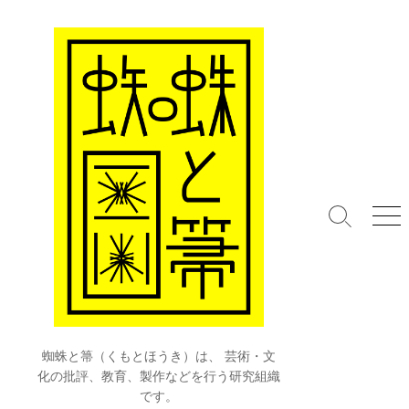
コ
ン
テ
ン
ツ
へ
ス
キ
ッ
プ
検
メ
索
ニ
切
ュ
り
ー
替
え
蜘蛛と箒（くもとほうき）は、 芸術・文
化の批評、教育、製作などを行う研究組織
です。