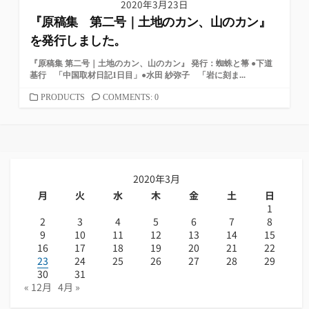
2020年3月23日
『原稿集 第二号｜土地のカン、山のカン』
を発行しました。
『原稿集 第二号｜土地のカン、山のカン』 発行：蜘蛛と箒 ●下道
基行 「中国取材日記1日目」●水田 紗弥子 「岩に刻ま...
カ
PRODUCTS
COMMENTS: 0
テ
ゴ
リ
ー
2020年3月
月
火
水
木
金
土
日
1
2
3
4
5
6
7
8
9
10
11
12
13
14
15
16
17
18
19
20
21
22
23
24
25
26
27
28
29
30
31
« 12月
4月 »