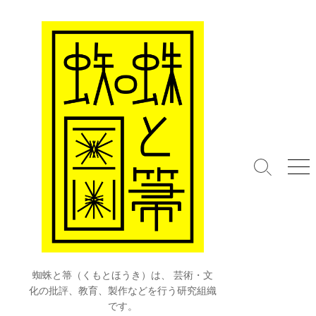
コ
ン
テ
ン
ツ
へ
ス
キ
ッ
プ
検
メ
索
ニ
切
ュ
り
ー
替
え
蜘蛛と箒（くもとほうき）は、 芸術・文
化の批評、教育、製作などを行う研究組織
です。