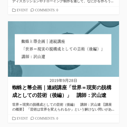
ディスカッションやドローイング制作を通して、なにかを作ろう...
カ
EVENT
COMMENTS: 0
テ
ゴ
リ
ー
2019年9月28日
蜘蛛と箒企画｜連続講座「世界＝現実の脱構
成としての芸術（後編）」 講師：沢山遼
世界＝現実の脱構成としての芸術（後編） 講師：沢山遼 【講座
の概要】 「芸術は世界を変えられるか」という解けない問いがあ...
カ
EVENT
COMMENTS: 0
テ