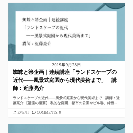
ゴ
リ
ー
2019年9月28日
蜘蛛と箒企画｜連続講座「ランドスケープの
近代――風景式庭園から現代美術まで」 講
師：近藤亮介
ランドスケープの近代――風景式庭園から現代美術まで 講師：近
藤亮介 【講座の概要】 私的な庭園、都市の公園やビル群、緑豊...
カ
EVENT
COMMENTS: 0
テ
ゴ
リ