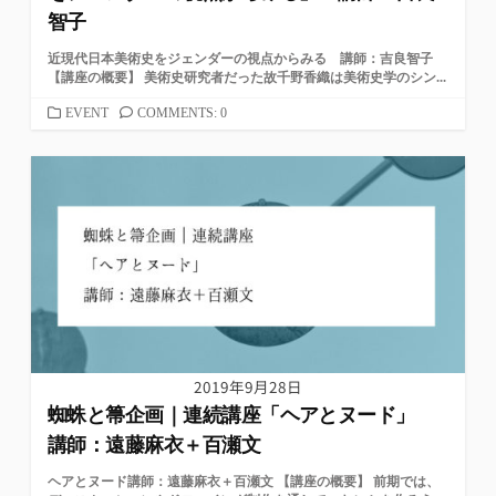
智子
近現代日本美術史をジェンダーの視点からみる 講師：吉良智子
【講座の概要】 美術史研究者だった故千野香織は美術史学のシン...
カ
EVENT
COMMENTS: 0
テ
ゴ
リ
ー
2019年9月28日
蜘蛛と箒企画｜連続講座「ヘアとヌード」
講師：遠藤麻衣＋百瀬文
ヘアとヌード講師：遠藤麻衣＋百瀬文 【講座の概要】 前期では、