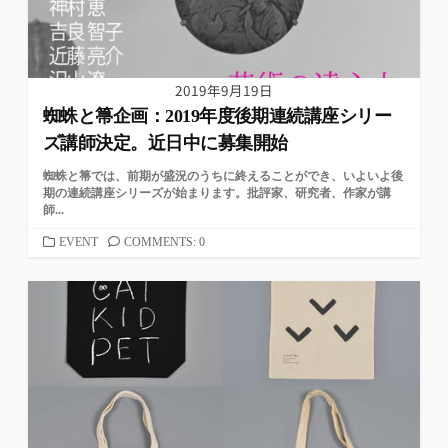
2019年9月19日
蜘蛛と箒企画：2019年度後期連続講座シリー
ズ講師決定。近日中に募集開始
蜘蛛と箒では、前期が盛況のうちに終えることができ、いよいよ後
期の連続講座シリーズが始まります。批評家、研究者、作家が講
師...
カ
EVENT
COMMENTS: 0
テ
ゴ
リ
ー