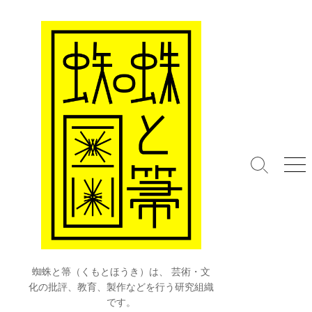
コ
ン
テ
ン
ツ
へ
ス
キ
ッ
プ
検
メ
索
ニ
切
ュ
り
ー
替
え
蜘蛛と箒（くもとほうき）は、 芸術・文
化の批評、教育、製作などを行う研究組織
です。