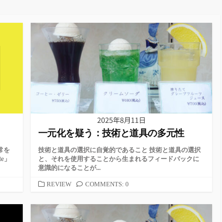
2025年8月11日
一元化を疑う：技術と道具の多元性
常を
技術と道具の選択に自覚的であること 技術と道具の選択
e」
と、それを使用することから生まれるフィードバックに
意識的になることが...
カ
REVIEW
COMMENTS: 0
テ
ゴ
リ