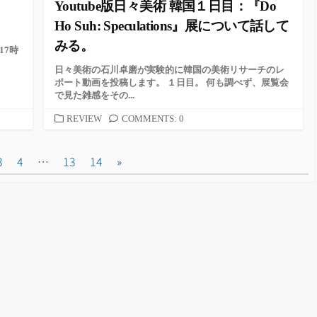
Youtube版日々美術 韓国１日目：『Do
Ho Suh: Speculations』展について話して
みる。
17時
日々美術の石川卓磨が実験的に韓国の美術リサーチのレ
ポート動画を投稿します。 １日目。 何も調べず、展覧会
で見た雑感をその...
カ
REVIEW
COMMENTS: 0
テ
ゴ
3
4
…
13
14
»
リ
ー