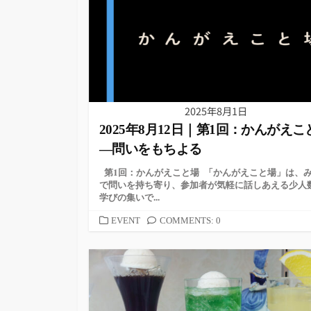
ー
2025年8月1日
2025年8月12日｜第1回：かんがえこ
—問いをもちよる
第1回：かんがえこと場 「かんがえこと場」は、
で問いを持ち寄り、参加者が気軽に話しあえる少人
学びの集いで...
カ
EVENT
COMMENTS: 0
テ
ゴ
リ
ー