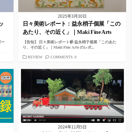
2025年3月30日
ッ
日々美術レポート：益永梢子個展「この
あたり、その近く」｜Maki Fine Arts
ボー
【告知】 日々美術レポート📹 益永梢子個展「このあた
り、その近く」｜Maki Fine Arts のレポ...
カ
REVIEW
COMMENTS: 0
テ
ゴ
リ
ー
2024年11月5日