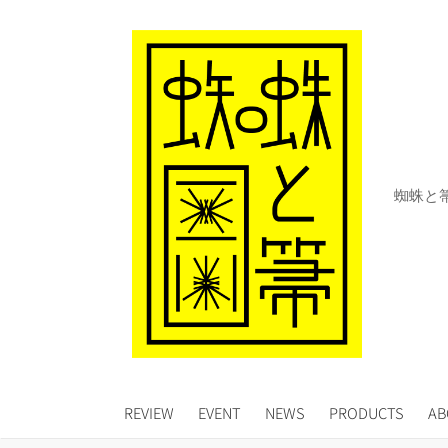
コ
ン
テ
ン
ツ
へ
ス
キ
蜘蛛と
ッ
プ
REVIEW
EVENT
NEWS
PRODUCTS
AB