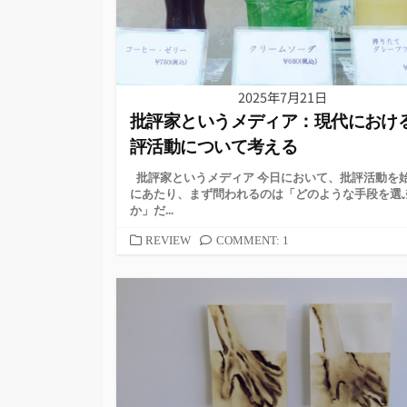
2025年7月21日
批評家というメディア：現代におけ
評活動について考える
批評家というメディア 今日において、批評活動を
にあたり、まず問われるのは「どのような手段を選
か」だ...
カ
REVIEW
COMMENT: 1
テ
ゴ
リ
ー