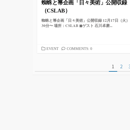
蜘蛛と箒企画「日々美術」公開収録
（CSLAB）
蜘蛛と箒企画「日々美術」公開収録 12月17日（火）
30分〜 場所：CSLAB ◼︎ゲスト 石川卓磨...
カ
EVENT
COMMENTS: 0
テ
ゴ
投
1
2
リ
ー
稿
の
ペ
ー
ジ
送