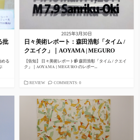
2025年3月30日
る批
日々美術レポート：森田浩彰「タイム /
クエイク」｜AOYAMA | MEGURO
始める
【告知】 日々美術レポート📹 森田浩彰「タイム / クエイ
ぶ
ク」｜AOYAMA | MEGURO のレポー...
カ
REVIEW
COMMENTS: 0
テ
ゴ
リ
ー