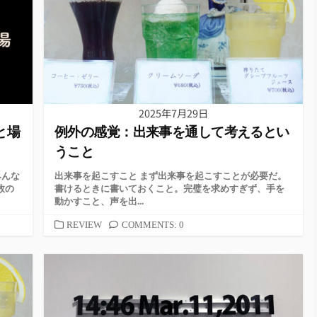
ー
2025年7月29日
と場
例外の感覚：出来事を通して考えるとい
うこと
みんな
出来事を起こすこと まず出来事を起こすことが必要だ。
数の
書けるときに書いておくこと。完璧を求めすぎず、手を
動かすこと、声を出...
カ
REVIEW
COMMENTS: 0
テ
ゴ
リ
ー