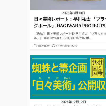
2025年3月30日
日々美術レポート：早川祐太 「ブラ
クボール」|HAGIWARA PROJECTS
【告知】 日々美術レポート📹 早川祐太 「ブラック
ル」| HAGIWARA PROJECTS のレポ...
カ
REVIEW
COMMENTS: 0
テ
ゴ
リ
ー
2024年12月12日