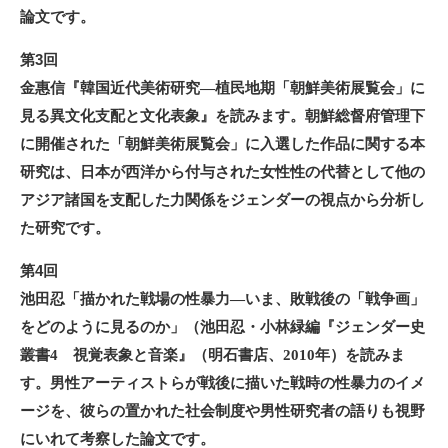
論文です。
第3回
金惠信『韓国近代美術研究―植民地期「朝鮮美術展覧会」に
見る異文化支配と文化表象』を読みます。朝鮮総督府管理下
に開催された「朝鮮美術展覧会」に入選した作品に関する本
研究は、日本が西洋から付与された女性性の代替として他の
アジア諸国を支配した力関係をジェンダーの視点から分析し
た研究です。
第4回
池田忍「描かれた戦場の性暴力―いま、敗戦後の「戦争画」
をどのように見るのか」（池田忍・小林緑編『ジェンダー史
叢書4 視覚表象と音楽』（明石書店、2010年）を読みま
す。男性アーティストらが戦後に描いた戦時の性暴力のイメ
ージを、彼らの置かれた社会制度や男性研究者の語りも視野
にいれて考察した論文です。