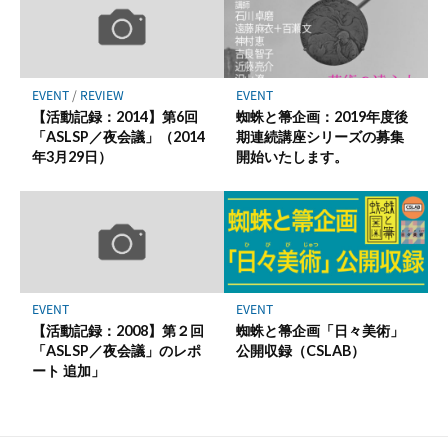
EVENT
/
REVIEW
EVENT
【活動記録：2014】第6回
蜘蛛と箒企画：2019年度後
「ASLSP／夜会議」（2014
期連続講座シリーズの募集
年3月29日）
開始いたします。
EVENT
EVENT
【活動記録：2008】第２回
蜘蛛と箒企画「日々美術」
「ASLSP／夜会議」のレポ
公開収録（CSLAB）
ート 追加」