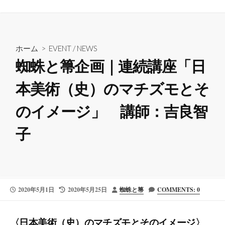
ホーム
>
EVENT
/
NEWS
蜘蛛と箒企画｜連続講座「日
本美術（史）のマチズモとそ
のイメージ」 講師：吉良智
子
公
最
投
2020年5月1日
2020年5月25日
蜘蛛と箒
COMMENTS: 0
開
終
稿
日
更
者
新
〈日本美術（史）のマチズモとそのイメージ〉