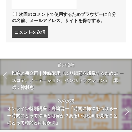
次回のコメントで使用するためブラウザーに自分
の名前、メールアドレス、サイトを保存する。
コ
メ
ン
ト
す
る
前の投稿
蜘蛛と箒企画｜連続講座「より細部を想像するために ー
スコア、ノーテーション、インストラクション」 講
師：神村恵
次の投稿
オンライン特別講座：高嶋晋一「時間に挿絵をつけるー
ー時間にとって絵画とは何か？あるいは絵画を見ること
にとって時間とは何か？」