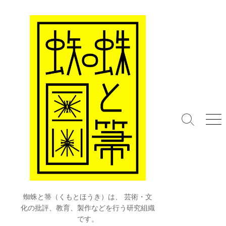
コ
ン
テ
ン
ツ
へ
ス
キ
ッ
プ
検
メ
索
ニ
切
ュ
り
ー
替
え
蜘蛛と箒（くもとほうき）は、 芸術・文
化の批評、教育、製作などを行う研究組織
です。