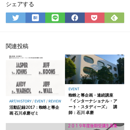
シェアする
は
Fee
Twitter
LINE
Facebook
Pocket
て
で
で
で
で
に
な
購
シ
シ
シ
保
ブ
読
ェ
ェ
ェ
存
ッ
ア
ア
ア
関連投稿
ク
マ
ー
ク
に
保
EVENT
存
蜘蛛と箒企画・連続講座
ART/HISTORY
/
EVENT
/
REVIEW
「インターナショナル・ア
ート・スタディーズ」 講
活動記録2017：蜘蛛と箒企
師：石川 卓磨
画 石川卓磨ゼミ