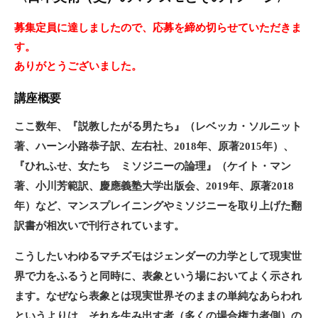
日
募集定員に達しましたので、応募を締め切らせていただきま
す。
ありがとうございました。
講座概要
ここ数年、『説教したがる男たち』（レベッカ・ソルニット
著、ハーン小路恭子訳、左右社、2018年、原著2015年）、
『ひれふせ、女たち ミソジニーの論理』（ケイト・マン
著、小川芳範訳、慶應義塾大学出版会、2019年、原著2018
年）など、マンスプレイニングやミソジニーを取り上げた翻
訳書が相次いで刊行されています。
こうしたいわゆるマチズモはジェンダーの力学として現実世
界で力をふるうと同時に、表象という場においてよく示され
ます。なぜなら表象とは現実世界そのままの単純なあらわれ
というよりは、それを生み出す者（多くの場合権力者側）の