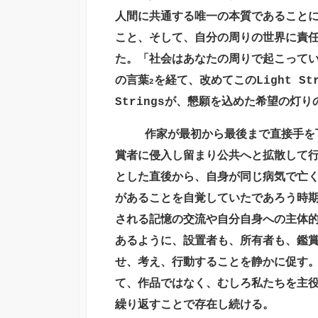
人間に共通する唯一の本質であること
こと、そして、自分の周りの世界に責
た。「社会はあなたの周りで起こって
の言葉
を経て、改めてこの
Light St
2
Strings
が、懇願を込めた希望の灯り
作家が最初から最後まで直接手を下
賞者に侵入し留まり公共へと拡散して
とした直後から、自身が同じ病気で亡
があることを自覚していたであろう時
される記憶の交流や自分自身への主体
あるように、設置者も、所有者も、鑑
せ、考え、行動することを静かに促す
て、作品ではなく、むしろ私たちを主
繰り返すことで存在し続ける。