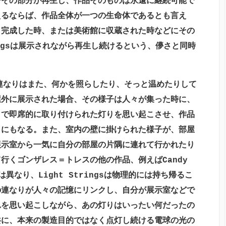
でその部分が再生し、作品そのものは永遠に継続可能で
えるならば、作品全体が一つの生命体であるとも言え
、完成した時、または美術館に収蔵された時などにその
gs
は展示されながら再生し続けるという、儚さと同時
連なりはまた、何かを照らしたり、そっと温めたりして
屋外に展示された場合、その様子は人々が集った時に、
りで即席的に取り付けられた灯りを思い起こさせ、作品
とにもなる。また、室内の壁に掛けられた様子が、部屋
展示室から一気に自分の部屋の片隅に連れて行かれたり
て行くゴンザレス＝トレスの他の作品、例えば
Candy
は異なり、
Light Strings
は物理的には持ち帰るこ
の連なりが人々の記憶にリンクし、自分が展示室などで
れを思い起こしながら、あの灯りはいったい何だったの
共に、本来の製造目的ではなく点灯し続ける電球の光の