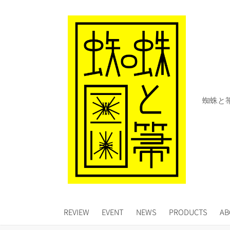
コ
ン
テ
ン
ツ
へ
ス
キ
蜘蛛と
ッ
プ
REVIEW
EVENT
NEWS
PRODUCTS
AB