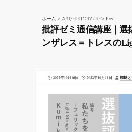
ホーム
>
ART/HISTORY
/
REVIEW
批評ゼミ通信講座｜選
ンザレス＝トレスのLight St
公
最
投
2022年10月10日
2022年10月11日
蜘蛛と
開
終
稿
日
更
者
新
日