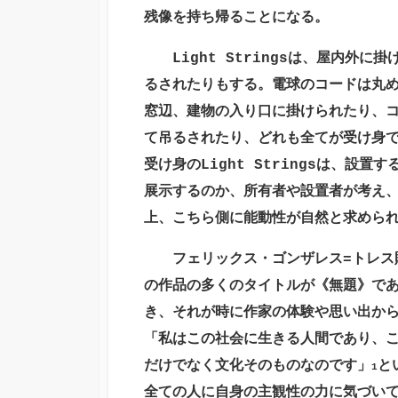
残像を持ち帰ることになる。
Light Strings
は、屋内外に掛
るされたりもする。電球のコードは丸
窓辺、建物の入り口に掛けられたり、
て吊るされたり、どれも全てが受け身
受け身の
Light Strings
は、設置す
展示するのか、所有者や設置者が考え
上、こちら側に能動性が自然と求めら
フェリックス・ゴンザレス
=
トレス
の作品の多くのタイトルが《無題》で
き、それが時に作家の体験や思い出か
「私はこの社会に生きる人間であり、
だけでなく文化そのものなのです」
と
1
全ての人に自身の主観性の力に気づい