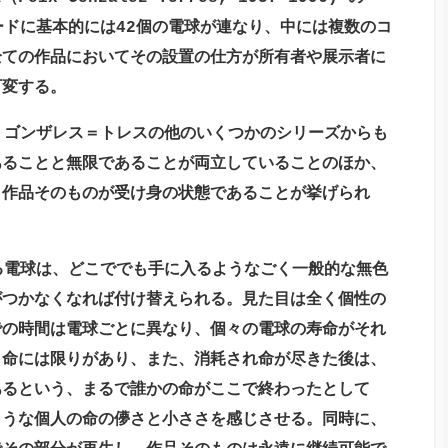
ードに基本的には
42
個の電球が連なり、中には複数のコ
全ての作品においてその設置の仕方が所有者や展示者に
可変する。
、ゴンザレス＝トレスの他のいくつかのシリーズからも
あることと無限であることが両立していることのほか、
、作品そのものが受け身の状態であることが挙げられ
る電球は、どこででも手に入るようなごく一般的な無色
がつかなくなれば付け替えられる。見た目は全く個性の
での時間は電球ごとに異なり、個々の電球の寿命がそれ
、命には限りがあり、また、消耗され命が尽きた後は、
あるという、まるで誰かの命がここで終わったとして
ような個人の命の儚さと小ささを感じさせる。同時に、