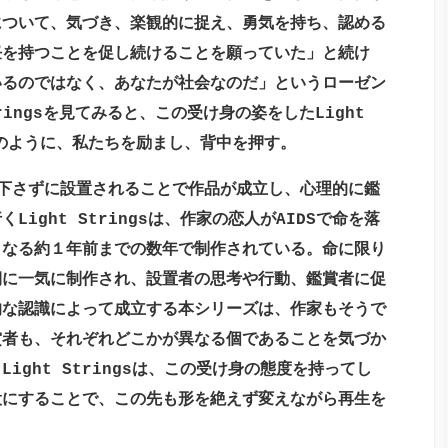
について、気づき、楽観的に捉え、勇気を持ち、認める
任を持つことを促し続けることを願っていた」と続け
いるのではなく、あなたが社会なのだ」というローゼン
rings
を見てみると、この受け身の姿をした
Light
のように、私たちを励まし、背中を押す。
さずに設置されることで作品が成立し、心理的に鑑
行く
Light Strings
は、作家の恋人が
AIDS
で命を落
くなる約１年前までの数年で制作されている。命に限り
期に一気に制作され、設置者の思考や行動、鑑賞者に促
的な認識によって成立する本シリーズは、作家もそうで
賞者も、それぞれどこかが異なる個であることを気づか
。
Light Strings
は、この受け身の態度を持ってし
役にすることで、この先も形を絶えず変えながら再生を