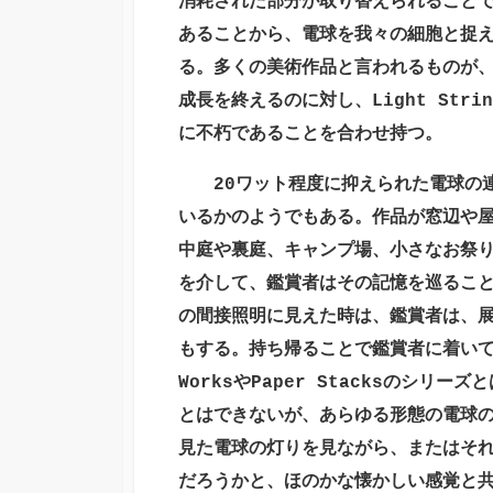
消耗された部分が取り替えられること
あることから、電球を我々の細胞と捉
る。多くの美術作品と言われるものが
成長を終えるのに対し、
Light Strin
に不朽であることを合わせ持つ。
20
ワット程度に抑えられた電球の
いるかのようでもある。作品が窓辺や
中庭や裏庭、キャンプ場、小さなお祭
を介して、鑑賞者はその記憶を巡るこ
の間接照明に見えた時は、鑑賞者は、
もする。持ち帰ることで鑑賞者に着い
Works
や
Paper Stacks
のシリーズと
とはできないが、あらゆる形態の電球
見た電球の灯りを見ながら、またはそ
だろうかと、ほのかな懐かしい感覚と