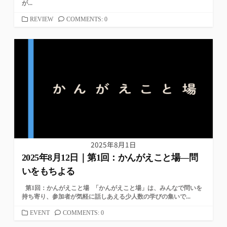
が...
カ
REVIEW
COMMENTS: 0
テ
ゴ
リ
ー
2025年8月1日
2025年8月12日｜第1回：かんがえこと場—問
いをもちよる
第1回：かんがえこと場 「かんがえこと場」は、みんなで問いを
持ち寄り、参加者が気軽に話しあえる少人数の学びの集いで...
カ
EVENT
COMMENTS: 0
テ