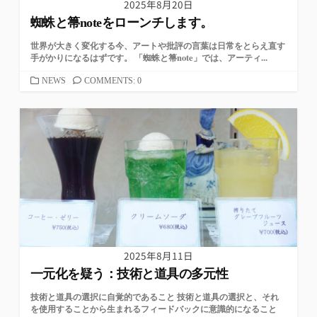
2025年8月20日
蜘蛛と箒noteをローンチします。
世界が大きく変化する今、アートや批評の言葉は日常をとらえ直す
手がかりになるはずです。 「蜘蛛と箒note」では、アーティ...
カ
NEWS
COMMENTS: 0
テ
ゴ
リ
ー
2025年8月11日
一元化を疑う：技術と道具の多元性
技術と道具の選択に自覚的であること 技術と道具の選択と、それ
を使用することから生まれるフィードバックに意識的になること