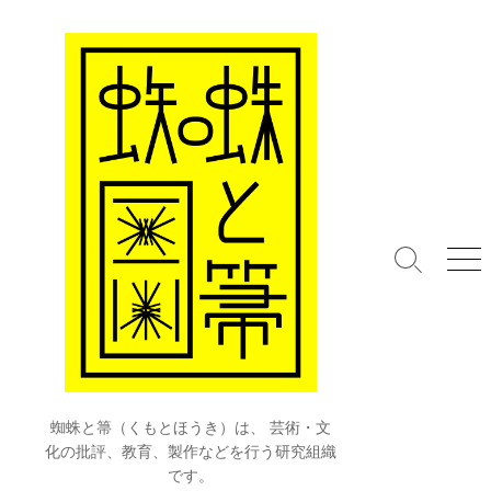
コ
ン
テ
ン
ツ
へ
ス
キ
ッ
プ
検
メ
索
ニ
切
ュ
り
ー
替
え
蜘蛛と箒（くもとほうき）は、 芸術・文
化の批評、教育、製作などを行う研究組織
です。