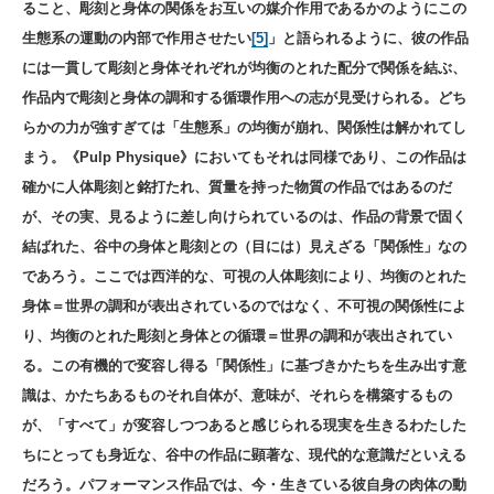
ること、彫刻と身体の関係をお互いの媒介作用であるかのようにこの
生態系の運動の内部で作用させたい
[5]
」と語られるように、彼の作品
には一貫して彫刻と身体それぞれが均衡のとれた配分で関係を結ぶ、
作品内で彫刻と身体の調和する循環作用への志が見受けられる。どち
らかの力が強すぎては「生態系」の均衡が崩れ、関係性は解かれてし
まう。《Pulp Physique》においてもそれは同様であり、この作品は
確かに人体彫刻と銘打たれ、質量を持った物質の作品ではあるのだ
が、その実、見るように差し向けられているのは、作品の背景で固く
結ばれた、谷中の身体と彫刻との（目には）見えざる「関係性」なの
であろう。ここでは西洋的な、可視の人体彫刻により、均衡のとれた
身体＝世界の調和が表出されているのではなく、不可視の関係性によ
り、均衡のとれた彫刻と身体との循環＝世界の調和が表出されてい
る。この有機的で変容し得る「関係性」に基づきかたちを生み出す意
識は、かたちあるものそれ自体が、意味が、それらを構築するもの
が、「すべて」が変容しつつあると感じられる現実を生きるわたした
ちにとっても身近な、谷中の作品に顕著な、現代的な意識だといえる
だろう。パフォーマンス作品では、今・生きている彼自身の肉体の動