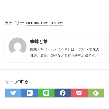
カテゴリー:
ART/HISTORY
REVIEW
蜘蛛と箒
蜘蛛と箒（くもとほうき）は、 芸術・文化の
批評、教育、製作などを行う研究組織です。
シェアする
は
Feedl
Twitter
LINE
Facebook
Pocket
て
で
で
で
で
に