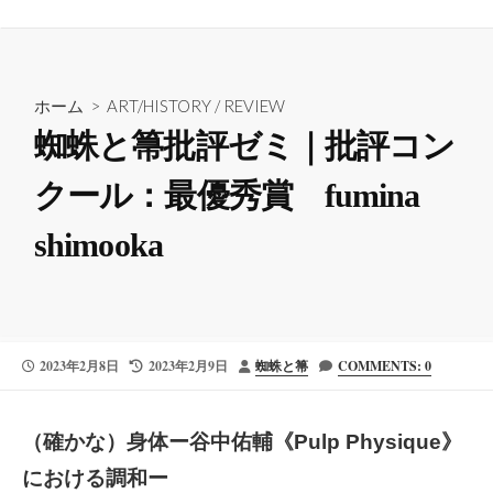
ホーム
>
ART/HISTORY
/
REVIEW
蜘蛛と箒批評ゼミ｜批評コン
クール：最優秀賞 fumina
shimooka
公
最
投
2023年2月8日
2023年2月9日
蜘蛛と箒
COMMENTS: 0
開
終
稿
日
更
者
新
（確かな）身体ー谷中佑輔《Pulp Physique》
日
における調和ー