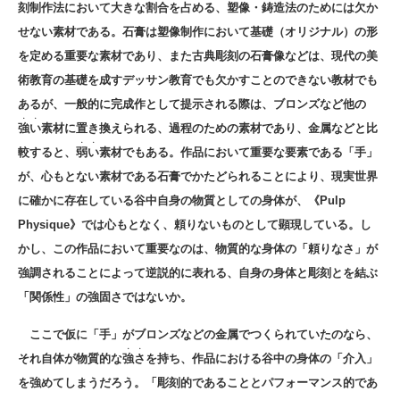
刻制作法において大きな割合を占める、塑像・鋳造法のためには欠か
せない素材である。石膏は塑像制作において基礎（オリジナル）の形
を定める重要な素材であり、また古典彫刻の石膏像などは、現代の美
術教育の基礎を成すデッサン教育でも欠かすことのできない教材でも
あるが、一般的に完成作として提示される際は、ブロンズなど他の
・・
強い
素材に置き換えられる、過程のための素材であり、金属などと比
・・
較すると、
弱い
素材でもある。作品において重要な要素である「手」
が、心もとない素材である石膏でかたどられることにより、現実世界
に確かに存在している谷中自身の物質としての身体が、《Pulp
Physique》では心もとなく、頼りないものとして顕現している。し
かし、この作品において重要なのは、物質的な身体の「頼りなさ」が
強調されることによって逆説的に表れる、自身の身体と彫刻とを結ぶ
「関係性」の強固さではないか。
ここで仮に「手」がブロンズなどの金属でつくられていたのなら、
・・
それ自体が物質的な
強さ
を持ち、作品における谷中の身体の「介入」
を強めてしまうだろう。「彫刻的であることとパフォーマンス的であ