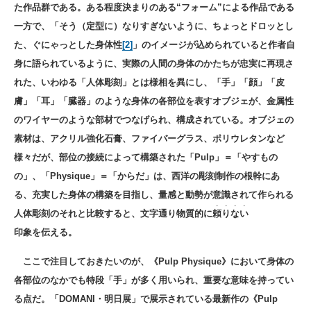
た作品群である。ある程度決まりのある“フォーム”による作品である
一方で、「そう（定型に）なりすぎないように、ちょっとドロッとし
た、ぐにゃっとした身体性
[2]
」のイメージが込められていると作者自
身に語られているように、実際の人間の身体のかたちが忠実に再現さ
れた、いわゆる「人体彫刻」とは様相を異にし、「手」「顔」「皮
膚」「耳」「臓器」のような身体の各部位を表すオブジェが、金属性
のワイヤーのような部材でつなげられ、構成されている。オブジェの
素材は、アクリル強化石膏、ファイバーグラス、ポリウレタンなど
様々だが、部位の接続によって構築された「Pulp」＝「やすもの
の」、「Physique」＝「からだ」は、西洋の彫刻制作の根幹にあ
る、充実した身体の構築を目指し、量感と動勢が意識されて作られる
・・・・
人体彫刻のそれと比較すると、文字通り物質的に
頼りない
印象を伝える。
ここで注目しておきたいのが、《Pulp Physique》において身体の
各部位のなかでも特段「手」が多く用いられ、重要な意味を持ってい
る点だ。「DOMANI・明日展」で展示されている最新作の《Pulp