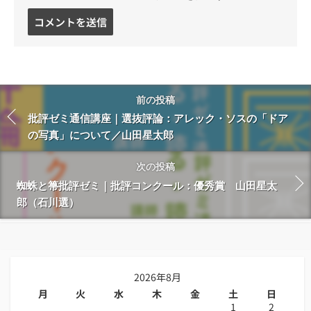
コ
メ
ン
ト
す
る
前の投稿
批評ゼミ通信講座｜選抜評論：アレック・ソスの「ドア
の写真」について／山田星太郎
次の投稿
蜘蛛と箒批評ゼミ｜批評コンクール：優秀賞 山田星太
郎（石川選）
2026年8月
月
火
水
木
金
土
日
1
2