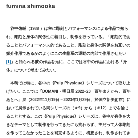
fumina shimooka
谷中佑輔（1988-）は主に彫刻とパフォーマンスによる作品で知ら
れ、彫刻と身体の関係性に着目し、制作を行っている。「彫刻的であ
ることとパフォーマンス的であること、彫刻と身体の関係をお互いの
媒介作用であるかのようにこの生態系の運動の内部で作用させたい
[1]
」と語られる彼の作品を元に、ここでは谷中の作品における「身
体」について考えてみたい。
本稿では特に、谷中の《Pulp Physique》シリーズについて取り上
げたい。ここでは「DOMANI・明日展 2022–23 百年まえから、百年
あとへ」展（2022年11月19日－2023年1月29日、於国立新美術館）に
おいて展示されている同シリーズの（＃9）から（＃12）までを論じ
ることとする。この《Pulp Physique》シリーズは、谷中が身体を大
きなテーマとして制作を行ってきたにも拘わらず、主だって人体彫刻
を作ってこなかったことを補完するように、構想され、制作されてき