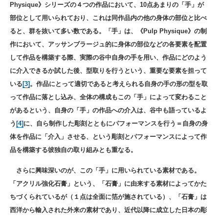
Physique》シリーズの４つの作品において、10点あまりの「手」が
部位として用いられており、これは同作品内の他の身体の部位と比べ
ると、群を抜いて多い数である。「手」は、《Pulp Physique》の制
作において、アッサンブラージュ的に身体の部位などの各要素を配置
して作品を構築する際、実際の谷中自身の手を用い、作品にどのよう
に介入できるか試した後、型取りを行うという、重要な要素を担って
いる
[3]
。作品にとって適切であると考えられる自身の手の形の型を取
って作品に落とし込み、全体の構成もこの「手」によって変わること
があるという、自身の「手」の作品への介入は、谷中も語っているよ
う
[4]
に、自ら制作した彫刻とともにパフォーマンスを行う＝自身の身
体を作品に「介入」させる、という彫刻とパフォーマンスによって作
品を構築する彼独自の取り組みとも重なる。
さらに興味深いのが、この「手」に用いられている素材である。
「アクリル強化石膏」という、「石膏」に由来する素材によってかた
ちづくられているが（１点は全面に箔が施されている）、「石膏」は
西洋から輸入された外来の素材であり、近代以降に成立した日本の彫