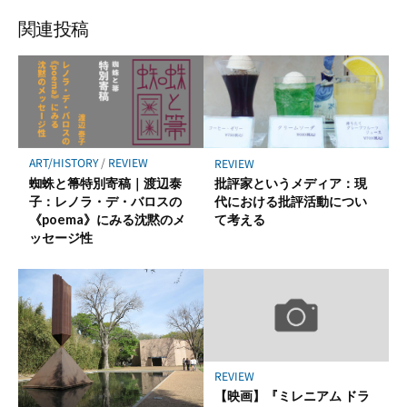
な
購
シ
シ
シ
保
ブ
読
ェ
ェ
ェ
存
関連投稿
ッ
ア
ア
ア
ク
マ
ー
ク
に
ART/HISTORY
/
REVIEW
REVIEW
保
蜘蛛と箒特別寄稿｜渡辺泰
批評家というメディア：現
存
子：レノラ・デ・バロスの
代における批評活動につい
《poema》にみる沈黙のメ
て考える
ッセージ性
REVIEW
【映画】『ミレニアム ドラ