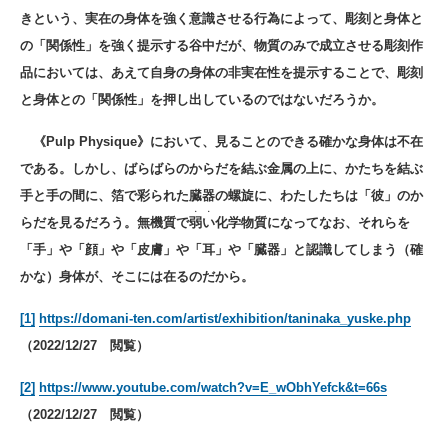
きという、実在の身体を強く意識させる行為によって、彫刻と身体と
の「関係性」を強く提示する谷中だが、物質のみで成立させる彫刻作
品においては、あえて自身の身体の非実在性を提示することで、彫刻
と身体との「関係性」を押し出しているのではないだろうか。
《Pulp Physique》において、見ることのできる確かな身体は不在
である。しかし、ばらばらのからだを結ぶ金属の上に、かたちを結ぶ
手と手の間に、箔で彩られた臓器の螺旋に、わたしたちは「彼」のか
・・
らだを見るだろう。無機質で
弱い
化学物質になってなお、それらを
「手」や「顔」や「皮膚」や「耳」や「臓器」と認識してしまう（確
かな）身体が、そこには在るのだから。
[1]
https://domani-ten.com/artist/exhibition/taninaka_yuske.php
（2022/12/27 閲覧）
[2]
https://www.youtube.com/watch?v=E_wObhYefck&t=66s
（2022/12/27 閲覧）