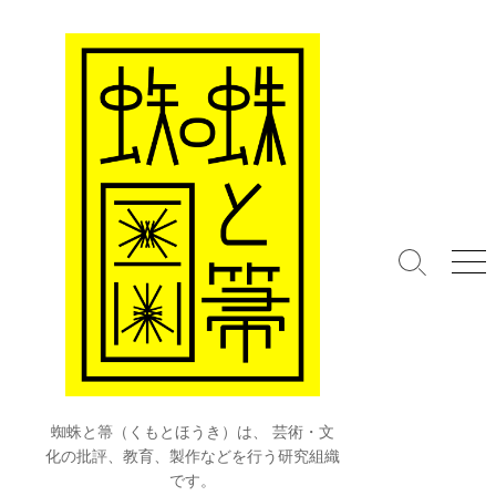
コ
ン
テ
ン
ツ
へ
ス
キ
ッ
プ
検
メ
索
ニ
切
ュ
り
ー
替
え
蜘蛛と箒（くもとほうき）は、 芸術・文
化の批評、教育、製作などを行う研究組織
です。