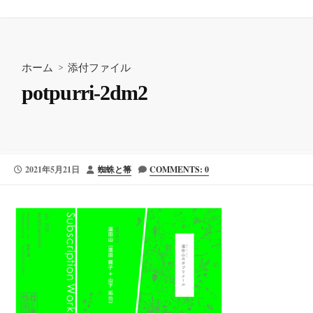
ホーム
> 添付ファイル
potpurri-2dm2
公
投
2021年5月21日
蜘蛛と箒
COMMENTS: 0
開
稿
日
者