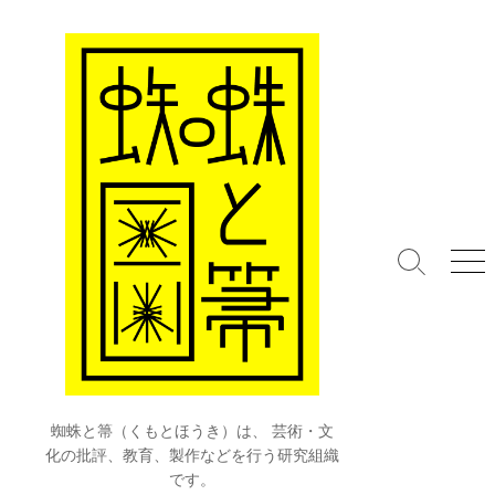
コ
ン
テ
ン
ツ
へ
ス
キ
ッ
プ
検
メ
索
ニ
切
ュ
り
ー
替
え
蜘蛛と箒（くもとほうき）は、 芸術・文
化の批評、教育、製作などを行う研究組織
です。