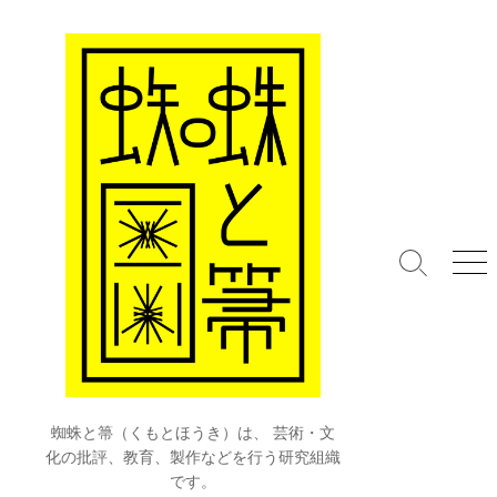
コ
ン
テ
ン
ツ
へ
ス
キ
ッ
プ
検
メ
索
ニ
切
ュ
り
ー
替
え
蜘蛛と箒（くもとほうき）は、 芸術・文
化の批評、教育、製作などを行う研究組織
です。