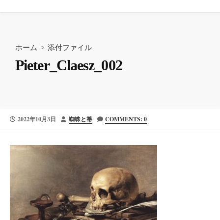
ホーム
> 添付ファイル
Pieter_Claesz_002
公
投
2022年10月3日
蜘蛛と箒
COMMENTS: 0
開
稿
日
者