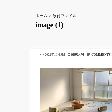
ホーム
> 添付ファイル
image (1)
公
投
2022年10月3日
蜘蛛と箒
COMMENTS: 
開
稿
日
者