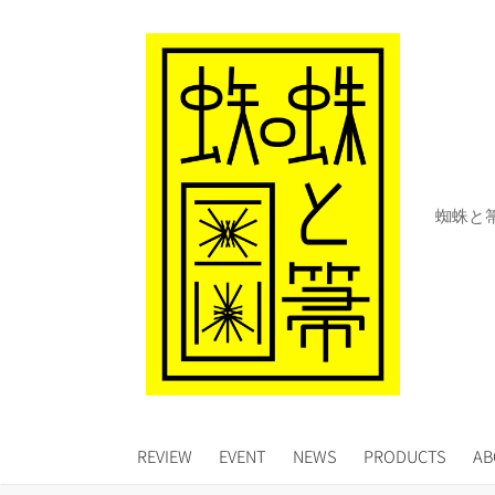
コ
ン
テ
ン
ツ
へ
ス
キ
蜘蛛と
ッ
プ
REVIEW
EVENT
NEWS
PRODUCTS
AB