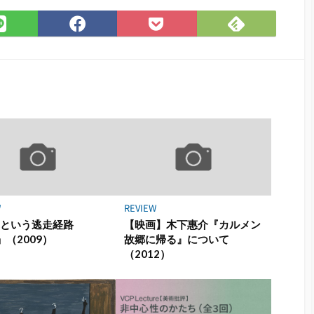
Feedly
LINE
Facebook
Pocket
で
で
で
に
購
シ
シ
保
読
ェ
ェ
存
ア
ア
W
REVIEW
真という逃走経路
【映画】木下惠介『カルメン
」（2009）
故郷に帰る』について
（2012）