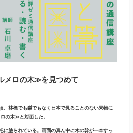
ルメロの木≫を見つめて
頃、林檎でも梨でもなく日本で見ることのない果物に
メロの木≫と対面した。
把に塗られている。画面の真ん中に木の幹が一本すっ