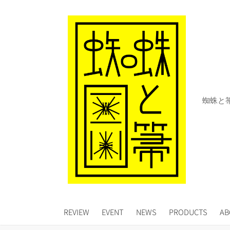
コ
ン
テ
ン
ツ
へ
ス
キ
蜘蛛と
ッ
プ
REVIEW
EVENT
NEWS
PRODUCTS
AB