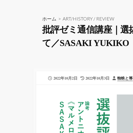
ホーム
>
ART/HISTORY
/
REVIEW
批評ゼミ通信講座｜選
て／SASAKI YUKIKO
公
最
投
2022年10月2日
2022年10月3日
蜘蛛と箒
開
終
稿
日
更
者
新
日