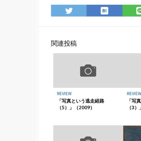
は
Twitter
て
で
な
シ
ブ
ェ
ッ
ア
関連投稿
ク
マ
ー
ク
に
保
存
REVIEW
REVIE
「写真という逃走経路
「写
（5）」（2009）
（3）