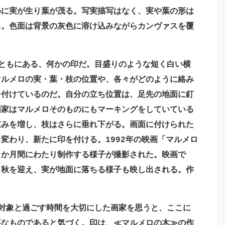
わに実が生り葉が茂る。写実描写はなく、実や葉の形は
る。色面は背景の灰色に溶け込みながらカンヴァスを覆
ともにある、何かの印だ。目盛りのような短く白い横
マルメロの実・葉・枝の位置や、各々がどのように絡み
を付けているのだ。自分の立ち位置は、足先の地面に釘
画家はマルメロそのものにもマーキングをしていている
重みを増し、枝はさらに垂れ下がる。画面に付けられた
変わり、新たに印を付ける。1992年の映画「マルメロ
１か月間にわたり制作する様子が撮影された。映画で
う秋を迎え、実が地面に落ちる様子も映し出される。作
対象と過ごす時間を大切にした画家を思うと、ここに
要なものであると気づく。印は、≪マルメロの木≫の作