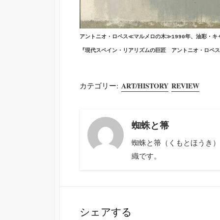
アントニオ・ロペス≪マルメロの木≫1990年、油彩・キャン
『現代スペイン・リアリズムの巨匠 アントニオ・ロペス
カテゴリー:
ART/HISTORY
REVIEW
蜘蛛と箒
蜘蛛と箒（くもとほうき）
織です。
シェアする