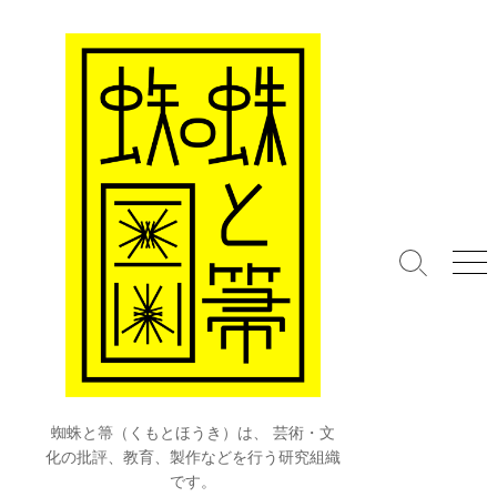
コ
ン
テ
ン
ツ
へ
ス
キ
ッ
プ
検
メ
索
ニ
切
ュ
り
ー
替
え
蜘蛛と箒（くもとほうき）は、 芸術・文
化の批評、教育、製作などを行う研究組織
です。