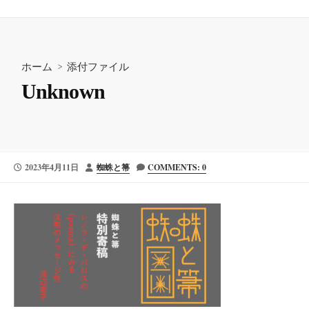
ホーム
> 添付ファイル
Unknown
公
投
2023年4月11日
蜘蛛と箒
COMMENTS: 0
開
稿
日
者