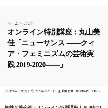
ホーム
>
EVENT
オンライン特別講座：丸山美
佳「ニューサンス ——クィ
ア・フェミニズムの芸術実
践 2019-2020——」
公
最
投
2020年10月22日
2020年10月31日
蜘蛛と箒
COMMENTS: 0
開
終
稿
日
更
者
新
蜘蛛と箒企画：オンライン特別講座｜2020年11