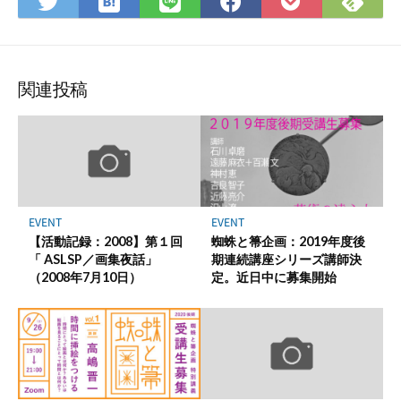
は
Fee
Twitter
LINE
Facebook
Pocket
て
で
で
で
で
に
な
購
シ
シ
シ
保
ブ
読
ェ
ェ
ェ
存
ッ
ア
ア
ア
関連投稿
ク
マ
ー
ク
に
保
EVENT
EVENT
存
【活動記録：2008】第１回
蜘蛛と箒企画：2019年度後
「 ASLSP／画集夜話」
期連続講座シリーズ講師決
（2008年7月10日）
定。近日中に募集開始