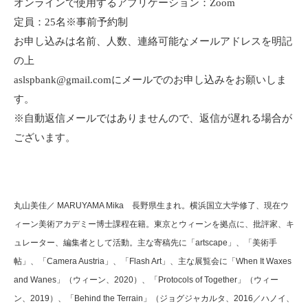
オンラインで使用するアプリケーション：Zoom
定員：25名※事前予約制
お申し込みは名前、人数、連絡可能なメールアドレスを明記
の上
aslspbank@gmail.comにメールでのお申し込みをお願いしま
す。
※自動返信メールではありませんので、返信が遅れる場合が
ございます。
丸山美佳／ MARUYAMA Mika 長野県生まれ。横浜国立大学修了、現在ウ
ィーン美術アカデミー博士課程在籍。東京とウィーンを拠点に、批評家、キ
ュレーター、編集者として活動。主な寄稿先に「artscape」、「美術手
帖」、「Camera Austria」、「Flash Art」、主な展覧会に「When It Waxes
and Wanes」（ウィーン、2020）、「Protocols of Together」（ウィー
ン、2019）、「Behind the Terrain」（ジョグジャカルタ、2016／ハノイ、