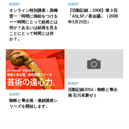
EVENT
EVENT
オンライン特別講座：高嶋
【活動記録：2008】第３回
晋一「時間に挿絵をつける
「ASLSP／夜会議」（2008
ーー時間にとって絵画とは
年5月25日）
何か？あるいは絵画を見る
ことにとって時間とは何
か？」
EVENT
活動記録2016：蜘蛛と箒企
EVENT
画 石川卓磨ゼミ
蜘蛛と箒企画：連続講座シ
リーズを開始します。