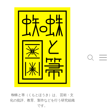
コ
ン
テ
ン
ツ
へ
ス
キ
ッ
プ
検
メ
索
ニ
切
ュ
り
ー
替
え
蜘蛛と箒（くもとほうき）は、 芸術・文
化の批評、教育、製作などを行う研究組織
です。