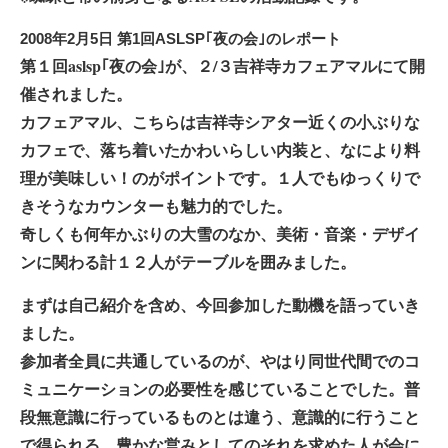
日
2008年2月5日 第1回ASLSP｢夜の会｣のレポート
第１回aslsp｢夜の会｣が、２/３吉祥寺カフェアマルにて開
催されました。
カフェアマル、こちらは吉祥寺シアター近くの小ぶりな
カフェで、落ち着いたかわいらしい内装と、なにより料
理が美味しい！のがポイントです。１人でもゆっくりで
きそうなカウンターも魅力的でした。
奇しくも何年かぶりの大雪のなか、美術・音楽・デザイ
ンに関わる計１２人がテーブルを囲みました。
まずは自己紹介を含め、今回参加した動機を語っていき
ました。
参加者全員に共通しているのが、やはり同世代間でのコ
ミュニケーションの必要性を感じていることでした。普
段無意識に行っているものとは違う、意識的に行うこと
で得られる、豊かな営みとしてのそれを求めた人が会に