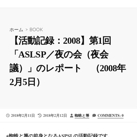
ホーム
>
BOOK
【活動記録：2008】第1回
「ASLSP／夜の会（夜会
議）」のレポート （2008年
2月5日）
公
最
投
2018年2月11日
2018年2月12日
蜘蛛と箒
COMMENTS: 0
開
終
稿
日
更
者
新
※蜘蛛と箒の前身となるASPSLの活動記録です。