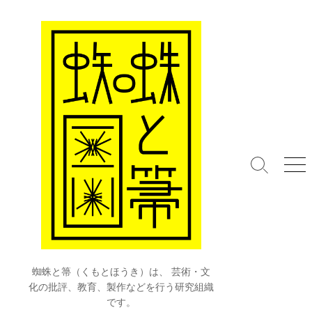
コ
ン
テ
ン
ツ
へ
ス
キ
ッ
プ
検
メ
索
ニ
切
ュ
り
ー
替
え
蜘蛛と箒（くもとほうき）は、 芸術・文
化の批評、教育、製作などを行う研究組織
です。