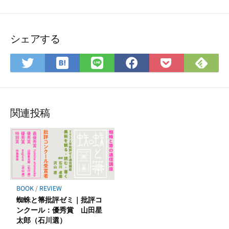
シェアする
は
Fee
Twitter
LINE
Facebook
Pocket
て
で
で
で
で
に
な
購
シ
シ
シ
保
ブ
読
ェ
ェ
ェ
存
ッ
ア
ア
ア
関連投稿
ク
マ
ー
ク
に
保
BOOK
/
REVIEW
存
蜘蛛と箒批評ゼミ｜批評コ
ンクール：優秀賞 山田星
太郎（石川選）