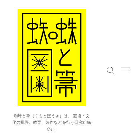
コ
ン
テ
ン
ツ
へ
ス
キ
ッ
プ
検
メ
索
ニ
切
ュ
り
ー
替
え
蜘蛛と箒（くもとほうき）は、 芸術・文
化の批評、教育、製作などを行う研究組織
です。