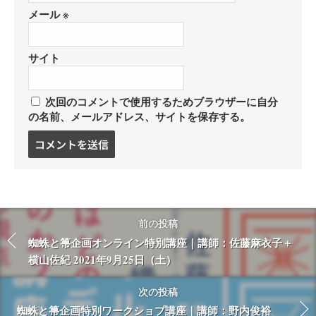
メール
※
サイト
次回のコメントで使用するためブラウザーに自分
の名前、メールアドレス、サイトを保存する。
コ
メ
ン
ト
す
る
前の投稿
蜘蛛と箒企画オンライン特別講座｜講師：佐藤麻衣子＋
横山佐紀 2021年9月25日（土）
次の投稿
蜘蛛と箒企画特別ワークショプ講座｜講師：野内俊裕