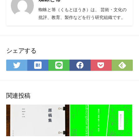
蜘蛛と箒（くもとほうき）は、 芸術・文化の
批評、教育、製作などを行う研究組織です。
シェアする
は
Fee
Twitter
LINE
Facebook
Pocket
て
で
で
で
で
に
な
購
シ
シ
シ
保
ブ
読
ェ
ェ
ェ
存
ッ
ア
ア
ア
関連投稿
ク
マ
ー
ク
に