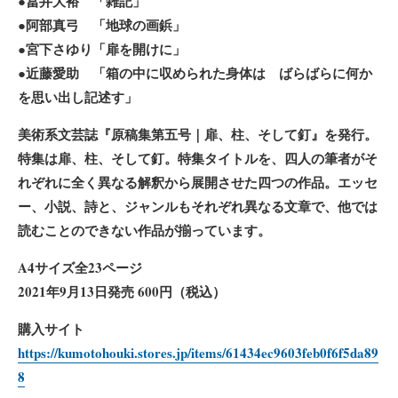
●冨井大裕 「雑記」
●阿部真弓 「地球の画鋲」
●宮下さゆり「扉を開けに」
●近藤愛助 「箱の中に収められた身体は ばらばらに何か
を思い出し記述す」
美術系文芸誌『原稿集第五号｜扉、柱、そして釘』を発行。
特集は扉、柱、そして釘。特集タイトルを、四人の筆者がそ
れぞれに全く異なる解釈から展開させた四つの作品。エッセ
ー、小説、詩と、ジャンルもそれぞれ異なる文章で、他では
読むことのできない作品が揃っています。
A4サイズ全23ページ
2021年9月13日発売 600円（税込）
購入サイト
https://kumotohouki.stores.jp/items/61434ec9603feb0f6f5da89
8