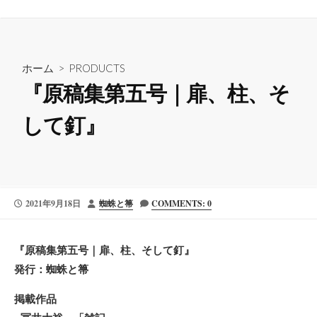
ホーム
>
PRODUCTS
『原稿集第五号｜扉、柱、そ
して釘』
公
投
2021年9月18日
蜘蛛と箒
COMMENTS: 0
開
稿
日
者
『原稿集第五号｜扉、柱、そして釘』
発行：蜘蛛と箒
掲載作品