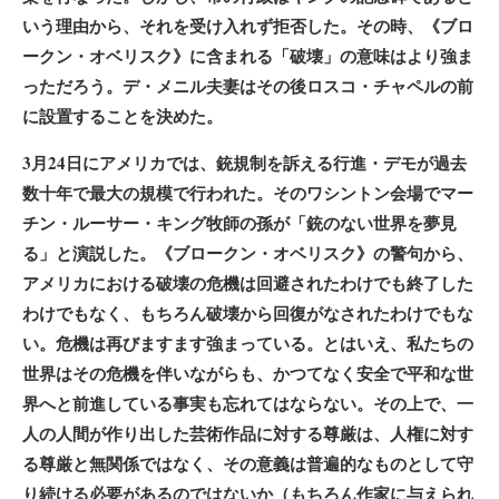
いう理由から、それを受け入れず拒否した。その時、《ブロ
ークン・オベリスク》に含まれる「破壊」の意味はより強ま
っただろう。デ・メニル夫妻はその後ロスコ・チャペルの前
に設置することを決めた。
3月24日にアメリカでは、銃規制を訴える行進・デモが過去
数十年で最大の規模で行われた。そのワシントン会場でマー
チン・ルーサー・キング牧師の孫が「銃のない世界を夢見
る」と演説した。《ブロークン・オベリスク》の警句から、
アメリカにおける破壊の危機は回避されたわけでも終了した
わけでもなく、もちろん破壊から回復がなされたわけでもな
い。危機は再びますます強まっている。とはいえ、私たちの
世界はその危機を伴いながらも、かつてなく安全で平和な世
界へと前進している事実も忘れてはならない。その上で、一
人の人間が作り出した芸術作品に対する尊厳は、人権に対す
る尊厳と無関係ではなく、その意義は普遍的なものとして守
り続ける必要があるのではないか（もちろん作家に与えられ