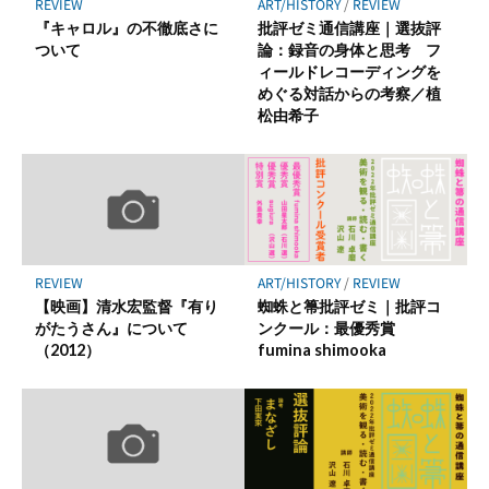
ART/HISTORY
/
REVIEW
REVIEW
存
批評ゼミ通信講座｜選抜評
『キャロル』の不徹底さに
論：録音の身体と思考 フ
ついて
ィールドレコーディングを
めぐる対話からの考察／植
松由希子
ART/HISTORY
/
REVIEW
REVIEW
蜘蛛と箒批評ゼミ｜批評コ
【映画】清水宏監督『有り
ンクール：最優秀賞
がたうさん』について
fumina shimooka
（2012）