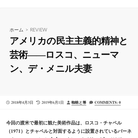
ホーム
>
REVIEW
アメリカの民主主義的精神と
芸術——ロスコ、ニューマ
ン、デ・メニル夫妻
公
最
投
2018年4月3日
2019年6月1日
蜘蛛と箒
COMMENTS: 0
開
終
稿
日
更
者
新
今回の渡米で最初に観た美術作品は、ロスコ・チャペル
日
（1971）とチャペルと対面するように設置されているバーネ