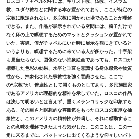
ロスコ・チャペルの中には、キリスト教、仏教、イスラム
教、ユダヤ教などに関する本が置かれており、ここが特定の
宗教に限定されない、多宗教に開かれた場であることが理解
できる。また、作品が展示されている空間には、椅子だけで
なく床の上で瞑想するためのマットとクッションが置かれて
いた。実際、僕がチャペルにいた時に展示を観にきていると
いうよりも、瞑想するために来ている人が多かった。十字架
も見当たらない。図像のない抽象絵画であっても、ロスコが
構築した色彩の効果、水平と垂直を意識する身体感覚や物質
性から、抽象化された宗教性を強く意識させた。ここで
の“宗教”が、普遍性として開くものとしてあり、多民族国家
であるアメリカの理想的な精神を示していた。ロスコの作品
は決して明るいとは言えず、重くメランコリックな印象すら
ある。その重さと瞑想的な雰囲気をもったロスコの重厚な抽
象性と、このアメリカの精神性が共鳴し、それに感動するこ
との意味を理解できたような気がした。このことは、この一
角に来るまでに、バットマンに出てくるような仰々しいパト