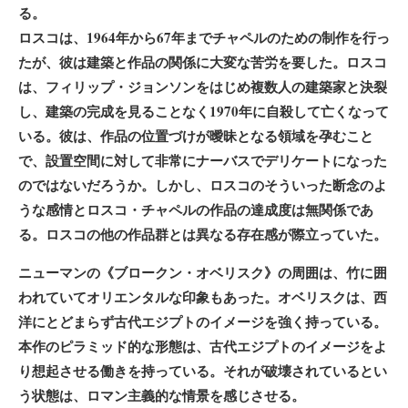
る。
ロスコは、1964年から67年までチャペルのための制作を行っ
たが、彼は建築と作品の関係に大変な苦労を要した。ロスコ
は、フィリップ・ジョンソンをはじめ複数人の建築家と決裂
し、建築の完成を見ることなく1970年に自殺して亡くなって
いる。彼は、作品の位置づけが曖昧となる領域を孕むこと
で、設置空間に対して非常にナーバスでデリケートになった
のではないだろうか。しかし、ロスコのそういった断念のよ
うな感情とロスコ・チャペルの作品の達成度は無関係であ
る。ロスコの他の作品群とは異なる存在感が際立っていた。
ニューマンの《ブロークン・オベリスク》の周囲は、竹に囲
われていてオリエンタルな印象もあった。オベリスクは、西
洋にとどまらず古代エジプトのイメージを強く持っている。
本作のピラミッド的な形態は、古代エジプトのイメージをよ
り想起させる働きを持っている。それが破壊されているとい
う状態は、ロマン主義的な情景を感じさせる。