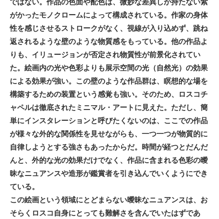
ではない。作品の色面や配色は、微妙な差異しか持たない紫
がかったモノクロームによって構成されている。作家の身体
性を感じさせるストロークがなく、視線が入り込めず、跳ね
返されるような壁のような物質感をもっている。他の作品よ
りも、イリュージョンが否定され物質性が前景化されてい
た。絵画内の光や色彩よりも展示空間の光（自然光）の効果
による効果が強い。この壁のような作品群は、瞑想的な場を
構築するための装置という感覚も強い。そのため、ロスコチ
ャペルは徹底されたミニマル・アートに見えた。ただし、簡
単にインスタレーションと呼びたくないのは、ここでの作品
が様々な外的な関係性を見せながらも、一つ一つが物質的に
自律しようとする強さもあったからだ。時間が経つとだんだ
んと、外的な光の効果だけでなく、作品に含まれる色彩の曖
昧なニュアンスや造形が鑑賞者を引き込んでいくようにでき
ている。
この絵画という領域にとどまらない曖昧なニュアンスは、お
そらくロスコ自身にとっても難解さを含んでいたはずであ