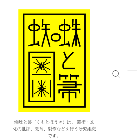
コ
ン
テ
ン
ツ
へ
ス
キ
ッ
プ
検
メ
索
ニ
切
ュ
り
ー
替
え
蜘蛛と箒（くもとほうき）は、 芸術・文
化の批評、教育、製作などを行う研究組織
です。