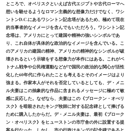
ところで、オベリスクといえば古代エジプトや古代ローマへ
想いを馳せるようなロマン主義的な想像力だけでなく、ワシ
ントンD.C.にあるワシントン記念塔があるため、極めて現在
的当事者的なイメージを含んでもいただろう。ワシントン記
念塔は、アメリカにとって建国や精神の強いシンボルであ
り、これ自体が具体的な政治的なイメージを含んでいる。こ
のアメリカの建国の精神、アメリカの精神的なシンボルが破
壊されるという示唆をする想像力が本作にはある。これがベ
トナム戦争や公民権運動などがで国民の政治的な関心が活性
化した60年代に作られたことも考えるとそのイメージはより
強まる。作家本人がそれを否定しているとしても、デ・メニ
ル夫妻はこの抽象的な作品に含まれるメッセージに極めて敏
感に反応した。なぜなら、夫妻はこの《ブロークン・オべリ
スク》を暗殺されたキング牧師に対する記念碑として捧げる
ために購入したからだ。デ・メニル夫妻は、最初《ブローク
ン・オべリスク》をヒューストンの市庁舎の外に設置する提
案を行なった。しかし、市の行政はキングの記念碑であると