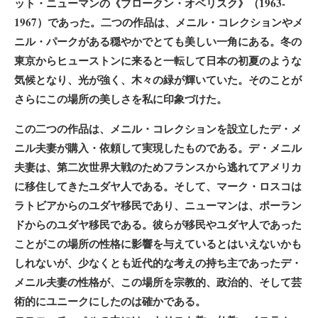
ット・ニューマンの《ブロークン・オベリスク》（1963-
1967）であった。二つの作品は、メニル・コレクションやメ
ニル・パークがある穏やかでとても美しい一角にある。冬の
東京からヒューストンに来ると一転して日本の初夏のような
気候となり、光が強く、木々の緑が輝いていた。そのことが
さらにこの場所の美しさを私に印象づけた。
この二つの作品は、メニル・コレクションを設立したデ・メ
ニル夫妻が購入・依頼して実現したものである。デ・メニル
夫妻は、第二次世界大戦のためフランスから逃れてアメリカ
に移住してきたユダヤ人である。そして、マーク・ロスコは
ラトビアからのユダヤ移民であり、ニューマンは、ポーラン
ドからのユダヤ移民である。彼らが移民やユダヤ人であった
ことがこの場所の性格に影響を与えているとはいえないかも
しれないが、少なくとも近代的な考えの持ち主であったデ・
メニル夫妻の性格が、この場所を宗教的、政治的、そして芸
術的にユニークにしたのは確かである。