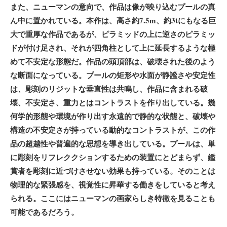
また、ニューマンの意向で、作品は像が映り込むプールの真
ん中に置かれている。本作は、高さ約7.5m、約3tにもなる巨
大で重厚な作品であるが、ピラミッドの上に逆さのピラミッ
ドが付け足され、それが四角柱として上に延長するような極
めて不安定な形態だ。作品の頭頂部は、破壊された後のよう
な断面になっている。プールの矩形や水面が静謐さや安定性
は、彫刻のリジットな垂直性は共鳴し、作品に含まれる破
壊、不安定さ、重力とはコントラストを作り出している。幾
何学的形態や環境が作り出す永遠的で静的な状態と、破壊や
構造の不安定さが持っている動的なコントラストが、この作
品の超越性や普遍的な思想を導き出している。プールは、単
に彫刻をリフレククションするための装置にとどまらず、鑑
賞者を彫刻に近づけさせない効果も持っている。そのことは
物理的な緊張感を、視覚性に昇華する働きをしていると考え
られる。ここにはニューマンの画家らしき特徴を見ることも
可能であるだろう。