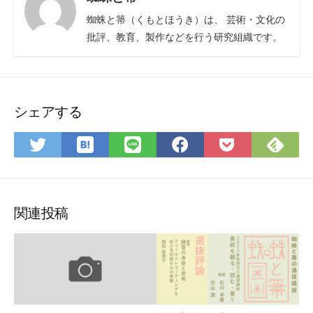
蜘蛛と箒（くもとほうき）は、 芸術・文化の
批評、教育、製作などを行う研究組織です。
シェアする
は
Fee
Twitter
LINE
Facebook
Pocket
て
で
で
で
で
に
な
購
シ
シ
シ
保
ブ
読
ェ
ェ
ェ
存
ッ
ア
ア
ア
関連投稿
ク
マ
ー
ク
に
保