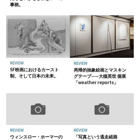
事柄。
REVIEW
REVIEW
SF映画におけるカースト
再帰的抽象絵画とマスキン
制、そして日本の未来。
グテープ——大槻英世 個展
「weather reports」
REVIEW
REVIEW
ウィンスロー・ホーマーの
「写真という逃走経路