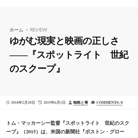
ホーム
>
REVIEW
ゆがむ現実と映画の正しさ
——『スポットライト 世紀
のスクープ』
公
最
投
2018年2月20日
2019年6月1日
蜘蛛と箒
COMMENTS: 0
開
終
稿
日
更
者
新
トム・マッカーシー監督『スポットライト 世紀のスク
日
ープ』（2015）は、米国の新聞社『ボストン・グロー