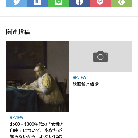
は
Fee
Twitter
LINE
Facebook
Pocket
て
で
で
で
で
に
な
購
シ
シ
シ
保
ブ
読
ェ
ェ
ェ
存
ッ
ア
ア
ア
関連投稿
ク
マ
ー
ク
に
保
REVIEW
存
映画館と銭湯
REVIEW
1600－1800年代の「女性と
自由」について、あなたが
知らないかもしれない10の