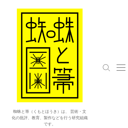
コ
ン
テ
ン
ツ
へ
ス
キ
ッ
プ
検
メ
索
ニ
切
ュ
り
ー
替
え
蜘蛛と箒（くもとほうき）は、 芸術・文
化の批評、教育、製作などを行う研究組織
です。