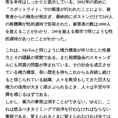
実を本作はしっかりと提示している。2002年の初めに
「スポットライト」での報道が行われたことにより、被
害者からの報告が相次ぎ、最終的にボストンだけで249人
の枢機卿が性的虐待で告発された。被害者の数は1000人
を超えることがわかり、200を超える都市で同じような性
的虐待があったことがわかった。
これは、MeTooと同じように権力構造が作り出した性暴
力とその隠蔽の実態である。また相撲協会のスキャンダ
ルにも同質の問題が孕まれている。その社会を成立させ
ている権力構造、長い歴史を持ちこれからも存続し続け
ると信じられている組織、人々を救済もしてきた巨大な
権力の信用が大きく揺さぶられるとき、人々は不安や不
満を感じるはずである。
しかし、暴力の事実は消すことができない。ゆえに、こ
れは然るべきタイミングで自浄を行わなければならない
事柄である。変えられるときに変えられなければ全ては